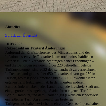
Aktuelles
Zurück zur Übersicht
10.08.2022
Rekordzahl an Taxitarif Änderungen
Aufgrund der Kraftstoffpreise, des Mindestlohns und der
Inflation lassen viele Taxitarife kaum noch wirtschaftlichen
Betrieb zu. Viele Verbände beantragen daher Erhöhungen –
und die Behörden reagieren. Über 220 behördlich belegte
Tarifanpassungen sind 2022 deutschlandweit zu verzeichnen.
In Deutschland gibt es über 650 Taxitarife, davon gut 250 in
Hessen, wo fast jede Gemeinde über 7.500 Einwohner ihren
eigenen Tarif festzulegen hat. In den meisten anderen
Bundesländern haben jeder Landkreis, jede kreisfreie Stadt und
einige große kreisangehörige Städte ihren eigenen Tarif. In
Berlin, Hamburg und dem Saarland gilt jeweils ein landesweit
einheitlicher Tarif. An einigen Orten bestehen
Tarifgemeinschaften zwischen mehreren Gebietskörperschaften,