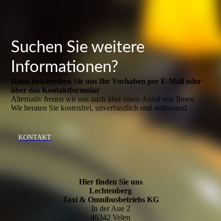
Suchen Sie weitere
Informationen?
Dann beschreiben Sie uns Ihr Vorhaben per E-Mail oder
über das Kontakt­formular
Alternativ freuen wir uns auch über einen Anruf von Ihnen
Wir beraten Sie kostenfrei, unverbindlich und umfassend
KONTAKT
Hier finden Sie uns
Lechtenberg
Taxi & Omnibusbetriebs KG
In der Aue 2
46342 Velen