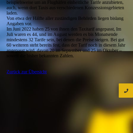
beispielsweise um an Flughäfen einheitliche Tarife anzubieten,
auch, wenn dort Taxis aus verschiedenen Konzessionsgebieten
laden.
Von etwa der Hälfte aller zuständigen Behörden liegen bislang
Angaben vor.
Im Juni 2022 haben 25 von ihnen den Taxitarif angepasst, Im
Juli waren es 44, und im August werden es bis Monatsende
mindestens 32 Tarife sein, bei denen die Preise steigen. Bei gut
60 weiteren steht bereits fest, dass der Tarif noch in diesem Jahr
angepasst wird, davon 20 im September und 25 im Oktober –
soweit die bisher bekannten Zahlen.
Zurück zur Übersicht