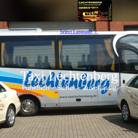
Select Language
▼
Taxi Lechtenberg
Pünktlich – Sicher – Zuverlässig